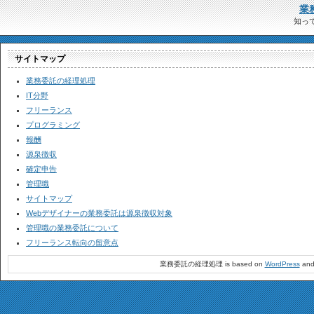
業
知っ
サイトマップ
業務委託の経理処理
IT分野
フリーランス
プログラミング
報酬
源泉徴収
確定申告
管理職
サイトマップ
Webデザイナーの業務委託は源泉徴収対象
管理職の業務委託について
フリーランス転向の留意点
業務委託の経理処理 is based on
WordPress
and